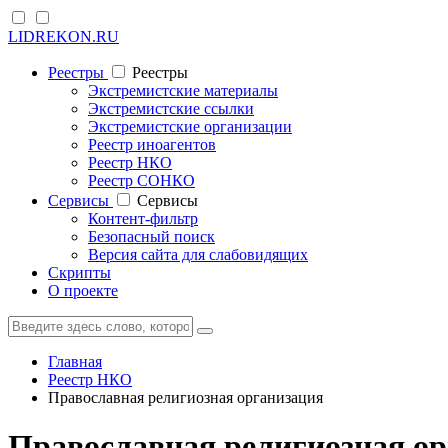
LIDREKON.RU
Реестры
Реестры
Экстремистские материалы
Экстремистские ссылки
Экстремистские организации
Реестр иноагентов
Реестр НКО
Реестр СОНКО
Cервисы
Cервисы
Контент-фильтр
Безопасный поиск
Версия сайта для слабовидящих
Скрипты
О проекте
Главная
Реестр НКО
Православная религиозная организация
Православная религиозная о