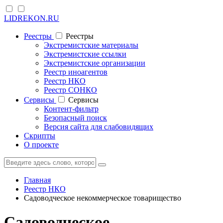
LIDREKON.RU
Реестры
Реестры
Экстремистские материалы
Экстремистские ссылки
Экстремистские организации
Реестр иноагентов
Реестр НКО
Реестр СОНКО
Cервисы
Cервисы
Контент-фильтр
Безопасный поиск
Версия сайта для слабовидящих
Скрипты
О проекте
Главная
Реестр НКО
Садоводческое некоммерческое товарищество
Садоводческое