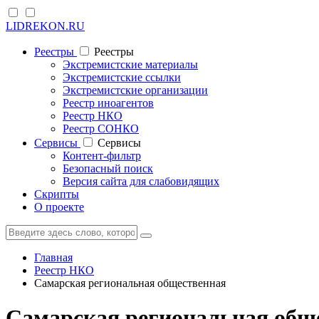
LIDREKON.RU
Реестры
Реестры
Экстремистские материалы
Экстремистские ссылки
Экстремистские организации
Реестр иноагентов
Реестр НКО
Реестр СОНКО
Cервисы
Cервисы
Контент-фильтр
Безопасный поиск
Версия сайта для слабовидящих
Скрипты
О проекте
Главная
Реестр НКО
Самарская региональная общественная
Самарская региональная общ