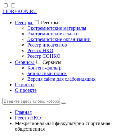
LIDREKON.RU
Реестры
Реестры
Экстремистские материалы
Экстремистские ссылки
Экстремистские организации
Реестр иноагентов
Реестр НКО
Реестр СОНКО
Cервисы
Cервисы
Контент-фильтр
Безопасный поиск
Версия сайта для слабовидящих
Скрипты
О проекте
Главная
Реестр НКО
Межрегиональная физкультурно-спортивная
общественная