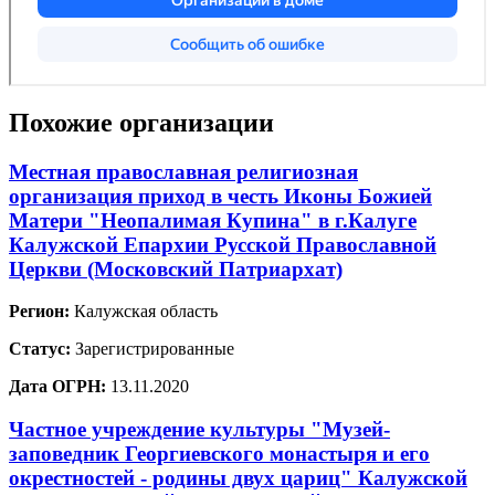
Похожие организации
Местная православная религиозная
организация приход в честь Иконы Божией
Матери "Неопалимая Купина" в г.Калуге
Калужской Епархии Русской Православной
Церкви (Московский Патриархат)
Регион:
Калужская область
Статус:
Зарегистрированные
Дата ОГРН:
13.11.2020
Частное учреждение культуры "Музей-
заповедник Георгиевского монастыря и его
окрестностей - родины двух цариц" Калужской