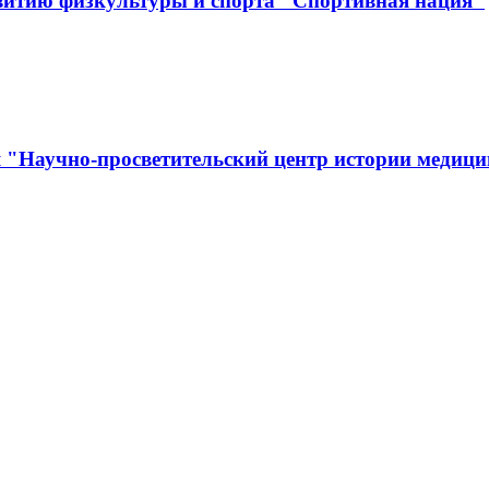
витию физкультуры и спорта "Спортивная нация"
я "Научно-просветительский центр истории медиц