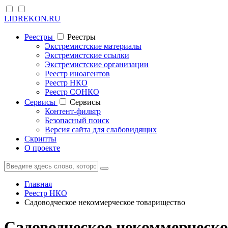
LIDREKON.RU
Реестры
Реестры
Экстремистские материалы
Экстремистские ссылки
Экстремистские организации
Реестр иноагентов
Реестр НКО
Реестр СОНКО
Cервисы
Cервисы
Контент-фильтр
Безопасный поиск
Версия сайта для слабовидящих
Скрипты
О проекте
Главная
Реестр НКО
Садоводческое некоммерческое товарищество
Садоводческое некоммерческо