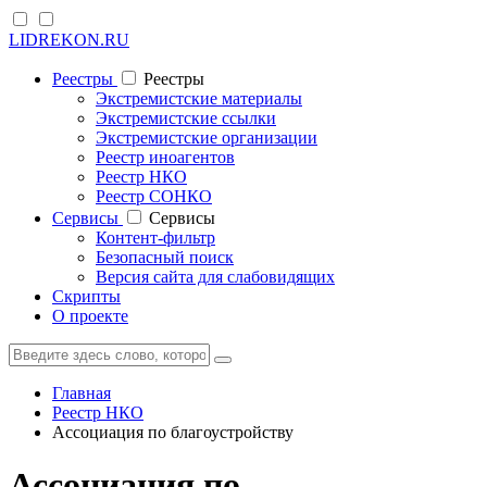
LIDREKON.RU
Реестры
Реестры
Экстремистские материалы
Экстремистские ссылки
Экстремистские организации
Реестр иноагентов
Реестр НКО
Реестр СОНКО
Cервисы
Cервисы
Контент-фильтр
Безопасный поиск
Версия сайта для слабовидящих
Скрипты
О проекте
Главная
Реестр НКО
Ассоциация по благоустройству
Ассоциация по