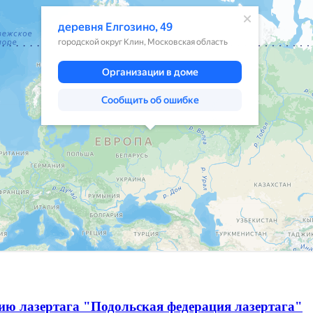
ию лазертага "Подольская федерация лазертага"