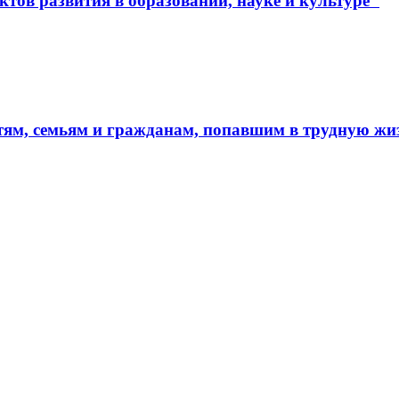
тов развития в образовании, науке и культуре"
тям, семьям и гражданам, попавшим в трудную ж