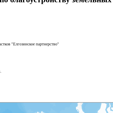
астков "Елгозинское партнерство"
.