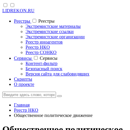
LIDREKON.RU
Реестры
Реестры
Экстремистские материалы
Экстремистские ссылки
Экстремистские организации
Реестр иноагентов
Реестр НКО
Реестр СОНКО
Cервисы
Cервисы
Контент-фильтр
Безопасный поиск
Версия сайта для слабовидящих
Скрипты
О проекте
Главная
Реестр НКО
Общественное политическое движение
Общественное политическое