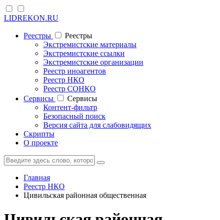
LIDREKON.RU
Реестры
Реестры
Экстремистские материалы
Экстремистские ссылки
Экстремистские организации
Реестр иноагентов
Реестр НКО
Реестр СОНКО
Cервисы
Cервисы
Контент-фильтр
Безопасный поиск
Версия сайта для слабовидящих
Скрипты
О проекте
Главная
Реестр НКО
Цивильская районная общественная
Цивильская районная