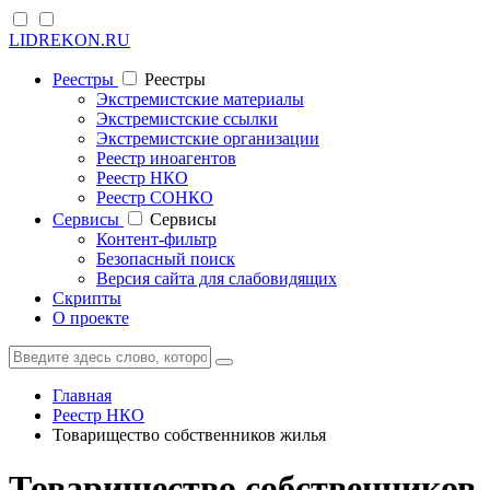
LIDREKON.RU
Реестры
Реестры
Экстремистские материалы
Экстремистские ссылки
Экстремистские организации
Реестр иноагентов
Реестр НКО
Реестр СОНКО
Cервисы
Cервисы
Контент-фильтр
Безопасный поиск
Версия сайта для слабовидящих
Скрипты
О проекте
Главная
Реестр НКО
Товарищество собственников жилья
Товарищество собственников