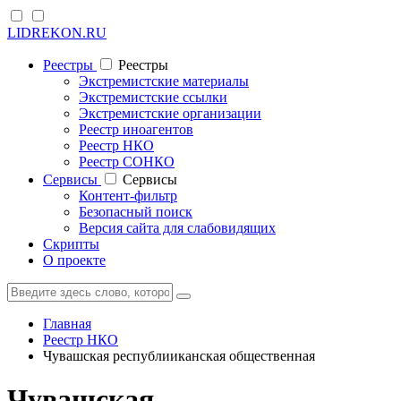
LIDREKON.RU
Реестры
Реестры
Экстремистские материалы
Экстремистские ссылки
Экстремистские организации
Реестр иноагентов
Реестр НКО
Реестр СОНКО
Cервисы
Cервисы
Контент-фильтр
Безопасный поиск
Версия сайта для слабовидящих
Скрипты
О проекте
Главная
Реестр НКО
Чувашская республииканская общественная
Чувашская