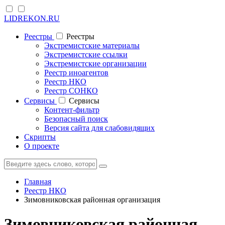
LIDREKON.RU
Реестры
Реестры
Экстремистские материалы
Экстремистские ссылки
Экстремистские организации
Реестр иноагентов
Реестр НКО
Реестр СОНКО
Cервисы
Cервисы
Контент-фильтр
Безопасный поиск
Версия сайта для слабовидящих
Скрипты
О проекте
Главная
Реестр НКО
Зимовниковская районная организация
Зимовниковская районная