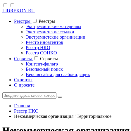
LIDREKON.RU
Реестры
Реестры
Экстремистские материалы
Экстремистские ссылки
Экстремистские организации
Реестр иноагентов
Реестр НКО
Реестр СОНКО
Cервисы
Cервисы
Контент-фильтр
Безопасный поиск
Версия сайта для слабовидящих
Скрипты
О проекте
Главная
Реестр НКО
Некоммерческая организация "Территориальное
Некоммерческая организация