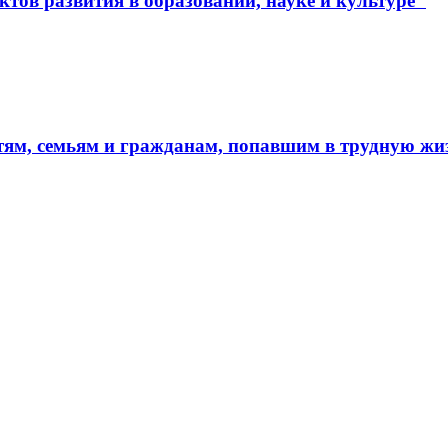
тов развития в образовании, науке и культуре"
тям, семьям и гражданам, попавшим в трудную ж