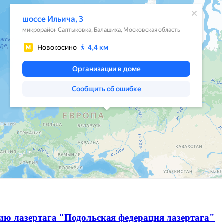
ию лазертага "Подольская федерация лазертага"