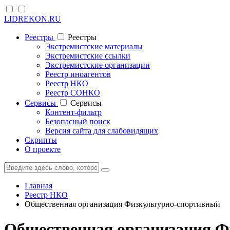
LIDREKON.RU
Реестры
Реестры
Экстремистские материалы
Экстремистские ссылки
Экстремистские организации
Реестр иноагентов
Реестр НКО
Реестр СОНКО
Cервисы
Cервисы
Контент-фильтр
Безопасный поиск
Версия сайта для слабовидящих
Скрипты
О проекте
Главная
Реестр НКО
Общественная организация Физкультурно-спортивный
Общественная организация Ф