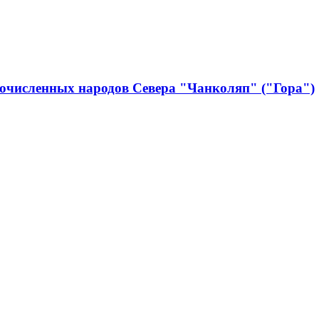
очисленных народов Севера "Чанколяп" ("Гора")