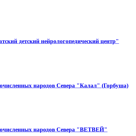
тский детский нейрологопедический центр"
очисленных народов Севера "Калал" (Горбуша)
лочисленных народов Севера "ВЕТВЕЙ"