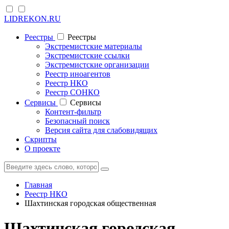
LIDREKON.RU
Реестры
Реестры
Экстремистские материалы
Экстремистские ссылки
Экстремистские организации
Реестр иноагентов
Реестр НКО
Реестр СОНКО
Cервисы
Cервисы
Контент-фильтр
Безопасный поиск
Версия сайта для слабовидящих
Скрипты
О проекте
Главная
Реестр НКО
Шахтинская городская общественная
Шахтинская городская