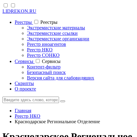
LIDREKON.RU
Реестры
Реестры
Экстремистские материалы
Экстремистские ссылки
Экстремистские организации
Реестр иноагентов
Реестр НКО
Реестр СОНКО
Cервисы
Cервисы
Контент-фильтр
Безопасный поиск
Версия сайта для слабовидящих
Скрипты
О проекте
Главная
Реестр НКО
Краснодарское Региональное Отделение
Краснодарское Региональное