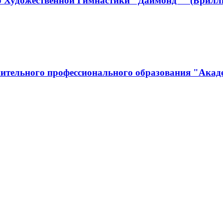
р Художественной Гимнастики "Даймонд"" (Брилл
ительного профессионального образования "Акад