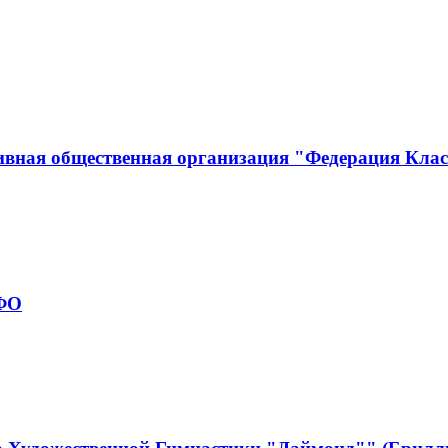
ивная общественная организация "Федерация Кла
рФО