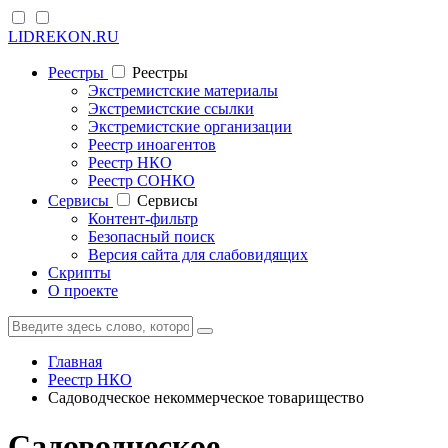
LIDREKON.RU
Реестры
Реестры
Экстремистские материалы
Экстремистские ссылки
Экстремистские организации
Реестр иноагентов
Реестр НКО
Реестр СОНКО
Cервисы
Cервисы
Контент-фильтр
Безопасный поиск
Версия сайта для слабовидящих
Скрипты
О проекте
Главная
Реестр НКО
Садоводческое некоммерческое товарищество
Садоводческое