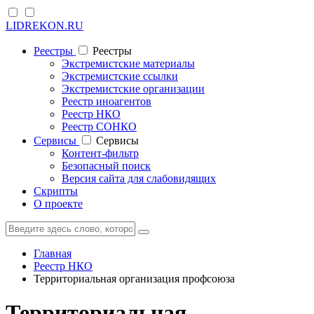
LIDREKON.RU
Реестры
Реестры
Экстремистские материалы
Экстремистские ссылки
Экстремистские организации
Реестр иноагентов
Реестр НКО
Реестр СОНКО
Cервисы
Cервисы
Контент-фильтр
Безопасный поиск
Версия сайта для слабовидящих
Скрипты
О проекте
Главная
Реестр НКО
Территориальная организация профсоюза
Территориальная