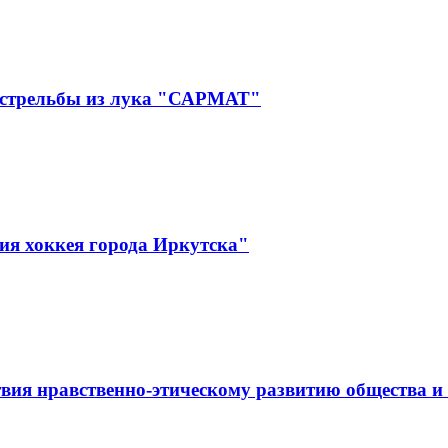
 стрельбы из лука "САРМАТ"
ия хоккея города Иркутска"
вия нравственно-этическому развитию общества и