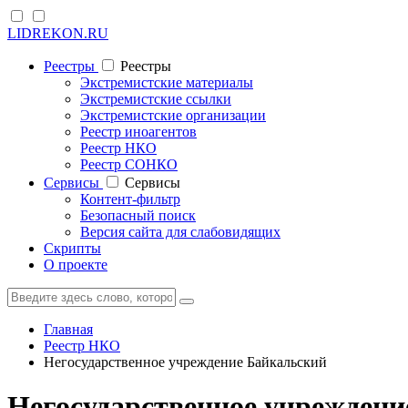
LIDREKON.RU
Реестры
Реестры
Экстремистские материалы
Экстремистские ссылки
Экстремистские организации
Реестр иноагентов
Реестр НКО
Реестр СОНКО
Cервисы
Cервисы
Контент-фильтр
Безопасный поиск
Версия сайта для слабовидящих
Скрипты
О проекте
Главная
Реестр НКО
Негосударственное учреждение Байкальский
Негосударственное учреждени