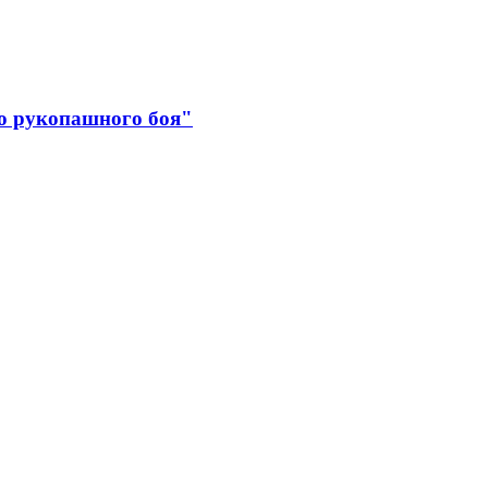
о рукопашного боя"