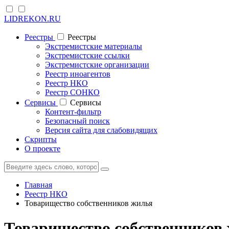
LIDREKON.RU
Реестры
Реестры
Экстремистские материалы
Экстремистские ссылки
Экстремистские организации
Реестр иноагентов
Реестр НКО
Реестр СОНКО
Cервисы
Cервисы
Контент-фильтр
Безопасный поиск
Версия сайта для слабовидящих
Скрипты
О проекте
Главная
Реестр НКО
Товарищество собственников жилья
Товарищество собственнико