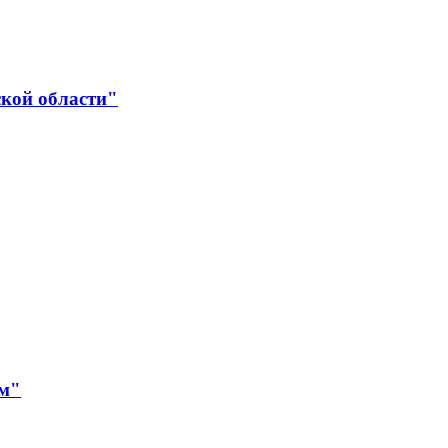
ской области"
ям"