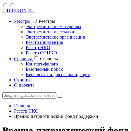
LIDREKON.RU
Реестры
Реестры
Экстремистские материалы
Экстремистские ссылки
Экстремистские организации
Реестр иноагентов
Реестр НКО
Реестр СОНКО
Cервисы
Cервисы
Контент-фильтр
Безопасный поиск
Версия сайта для слабовидящих
Скрипты
О проекте
Главная
Реестр НКО
Вренно-патриотический фонд поддержки
Вренно-патриотический фонд