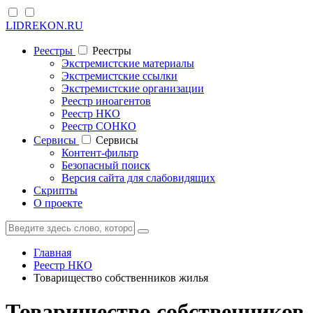
LIDREKON.RU
Реестры
Реестры
Экстремистские материалы
Экстремистские ссылки
Экстремистские организации
Реестр иноагентов
Реестр НКО
Реестр СОНКО
Cервисы
Cервисы
Контент-фильтр
Безопасный поиск
Версия сайта для слабовидящих
Скрипты
О проекте
Главная
Реестр НКО
Товарищество собственников жилья
Товарищество собственников