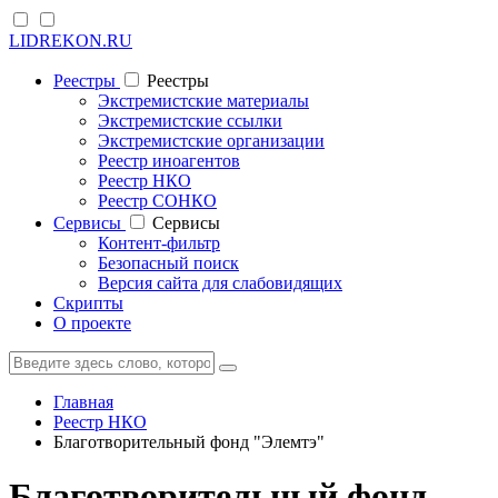
LIDREKON.RU
Реестры
Реестры
Экстремистские материалы
Экстремистские ссылки
Экстремистские организации
Реестр иноагентов
Реестр НКО
Реестр СОНКО
Cервисы
Cервисы
Контент-фильтр
Безопасный поиск
Версия сайта для слабовидящих
Скрипты
О проекте
Главная
Реестр НКО
Благотворительный фонд "Элемтэ"
Благотворительный фонд