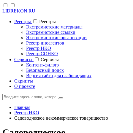
LIDREKON.RU
Реестры
Реестры
Экстремистские материалы
Экстремистские ссылки
Экстремистские организации
Реестр иноагентов
Реестр НКО
Реестр СОНКО
Cервисы
Cервисы
Контент-фильтр
Безопасный поиск
Версия сайта для слабовидящих
Скрипты
О проекте
Главная
Реестр НКО
Садоводческое некоммерческое товарищество
Садоводческое