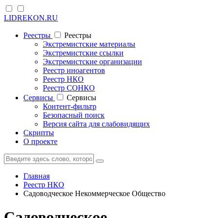
LIDREKON.RU
Реестры
Реестры
Экстремистские материалы
Экстремистские ссылки
Экстремистские организации
Реестр иноагентов
Реестр НКО
Реестр СОНКО
Cервисы
Cервисы
Контент-фильтр
Безопасный поиск
Версия сайта для слабовидящих
Скрипты
О проекте
Главная
Реестр НКО
Садоводческое Некоммерческое Общество
Садоводческое