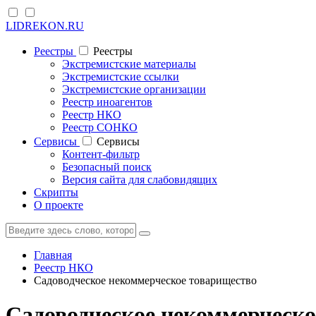
LIDREKON.RU
Реестры
Реестры
Экстремистские материалы
Экстремистские ссылки
Экстремистские организации
Реестр иноагентов
Реестр НКО
Реестр СОНКО
Cервисы
Cервисы
Контент-фильтр
Безопасный поиск
Версия сайта для слабовидящих
Скрипты
О проекте
Главная
Реестр НКО
Садоводческое некоммерческое товарищество
Садоводческое некоммерческо