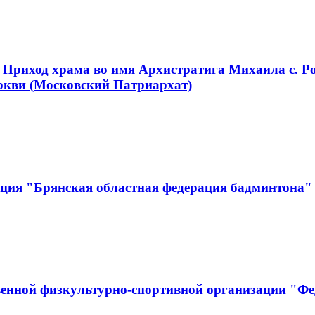
 Приход храма во имя Архистратига Михаила с. Р
ркви (Московский Патриархат)
ация "Брянская областная федерация бадминтона"
енной физкультурно-спортивной организации "Фе