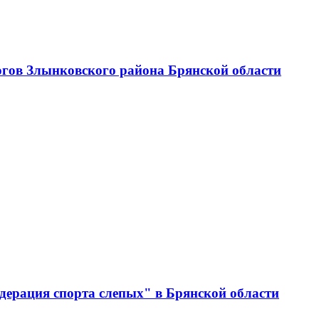
огов Злынковского района Брянской области
дерация спорта слепых" в Брянской области