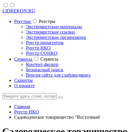
LIDREKON.RU
Реестры
Реестры
Экстремистские материалы
Экстремистские ссылки
Экстремистские организации
Реестр иноагентов
Реестр НКО
Реестр СОНКО
Cервисы
Cервисы
Контент-фильтр
Безопасный поиск
Версия сайта для слабовидящих
Скрипты
О проекте
Главная
Реестр НКО
Садоводческое товарищество "Восточный
Садоводческое товарищество