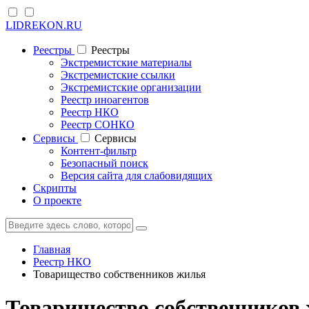
LIDREKON.RU
Реестры
Реестры
Экстремистские материалы
Экстремистские ссылки
Экстремистские организации
Реестр иноагентов
Реестр НКО
Реестр СОНКО
Cервисы
Cервисы
Контент-фильтр
Безопасный поиск
Версия сайта для слабовидящих
Скрипты
О проекте
Главная
Реестр НКО
Товарищество собственников жилья
Товарищество собственников