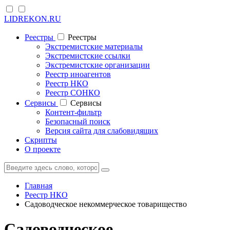
LIDREKON.RU
Реестры
Реестры
Экстремистские материалы
Экстремистские ссылки
Экстремистские организации
Реестр иноагентов
Реестр НКО
Реестр СОНКО
Cервисы
Cервисы
Контент-фильтр
Безопасный поиск
Версия сайта для слабовидящих
Скрипты
О проекте
Главная
Реестр НКО
Садоводческое некоммерческое товарищество
Садоводческое