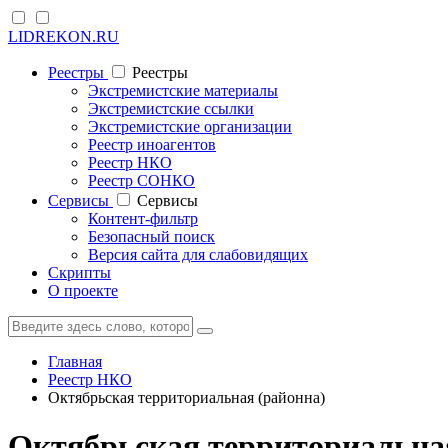
LIDREKON.RU
Реестры
Реестры
Экстремистские материалы
Экстремистские ссылки
Экстремистские организации
Реестр иноагентов
Реестр НКО
Реестр СОНКО
Cервисы
Cервисы
Контент-фильтр
Безопасный поиск
Версия сайта для слабовидящих
Скрипты
О проекте
Главная
Реестр НКО
Октябрьская территориальная (районна)
Октябрьская территориальная