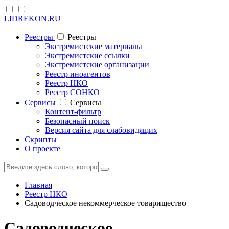
LIDREKON.RU
Реестры
Реестры
Экстремистские материалы
Экстремистские ссылки
Экстремистские организации
Реестр иноагентов
Реестр НКО
Реестр СОНКО
Cервисы
Cервисы
Контент-фильтр
Безопасный поиск
Версия сайта для слабовидящих
Скрипты
О проекте
Главная
Реестр НКО
Садоводческое некоммерческое товарищество
Садоводческое