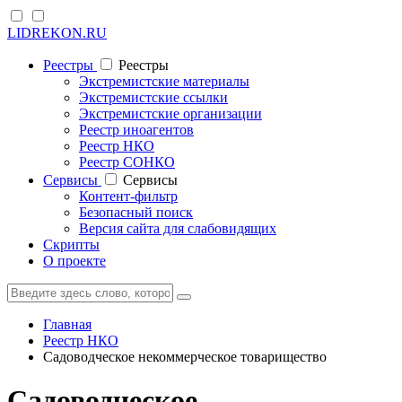
LIDREKON.RU
Реестры
Реестры
Экстремистские материалы
Экстремистские ссылки
Экстремистские организации
Реестр иноагентов
Реестр НКО
Реестр СОНКО
Cервисы
Cервисы
Контент-фильтр
Безопасный поиск
Версия сайта для слабовидящих
Скрипты
О проекте
Главная
Реестр НКО
Садоводческое некоммерческое товарищество
Садоводческое