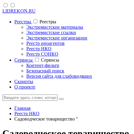
LIDREKON.RU
Реестры
Реестры
Экстремистские материалы
Экстремистские ссылки
Экстремистские организации
Реестр иноагентов
Реестр НКО
Реестр СОНКО
Cервисы
Cервисы
Контент-фильтр
Безопасный поиск
Версия сайта для слабовидящих
Скрипты
О проекте
Главная
Реестр НКО
Садоводческое товарищество "
Садоводческое товарищество