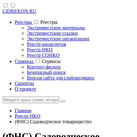
LIDREKON.RU
Реестры
Реестры
Экстремистские материалы
Экстремистские ссылки
Экстремистские организации
Реестр иноагентов
Реестр НКО
Реестр СОНКО
Cервисы
Cервисы
Контент-фильтр
Безопасный поиск
Версия сайта для слабовидящих
Скрипты
О проекте
Главная
Реестр НКО
(ФНС) Садоводческое товарищество
(ФНС) Садоводческое