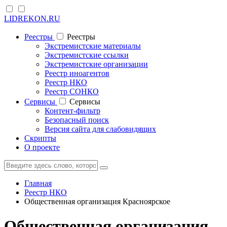
LIDREKON.RU
Реестры
Реестры
Экстремистские материалы
Экстремистские ссылки
Экстремистские организации
Реестр иноагентов
Реестр НКО
Реестр СОНКО
Cервисы
Cервисы
Контент-фильтр
Безопасный поиск
Версия сайта для слабовидящих
Скрипты
О проекте
Главная
Реестр НКО
Общественная организация Красноярское
Общественная организация