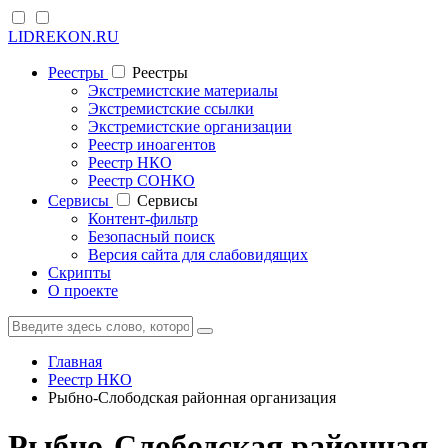
LIDREKON.RU
Реестры
Реестры
Экстремистские материалы
Экстремистские ссылки
Экстремистские организации
Реестр иноагентов
Реестр НКО
Реестр СОНКО
Cервисы
Cервисы
Контент-фильтр
Безопасный поиск
Версия сайта для слабовидящих
Скрипты
О проекте
Главная
Реестр НКО
Рыбно-Слободская районная организация
Рыбно-Слободская районная