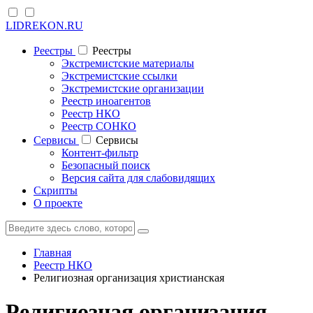
LIDREKON.RU
Реестры
Реестры
Экстремистские материалы
Экстремистские ссылки
Экстремистские организации
Реестр иноагентов
Реестр НКО
Реестр СОНКО
Cервисы
Cервисы
Контент-фильтр
Безопасный поиск
Версия сайта для слабовидящих
Скрипты
О проекте
Главная
Реестр НКО
Религиозная организация христианская
Религиозная организация