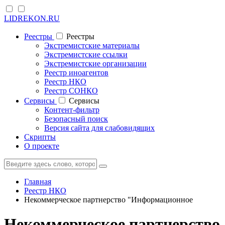
LIDREKON.RU
Реестры
Реестры
Экстремистские материалы
Экстремистские ссылки
Экстремистские организации
Реестр иноагентов
Реестр НКО
Реестр СОНКО
Cервисы
Cервисы
Контент-фильтр
Безопасный поиск
Версия сайта для слабовидящих
Скрипты
О проекте
Главная
Реестр НКО
Некоммерческое партнерство "Информационное
Некоммерческое партнерств