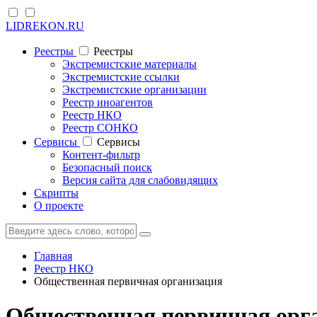
LIDREKON.RU
Реестры
Реестры
Экстремистские материалы
Экстремистские ссылки
Экстремистские организации
Реестр иноагентов
Реестр НКО
Реестр СОНКО
Cервисы
Cервисы
Контент-фильтр
Безопасный поиск
Версия сайта для слабовидящих
Скрипты
О проекте
Главная
Реестр НКО
Общественная первичная организация
Общественная первичная орг