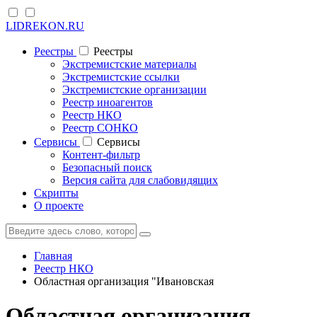
LIDREKON.RU
Реестры
Реестры
Экстремистские материалы
Экстремистские ссылки
Экстремистские организации
Реестр иноагентов
Реестр НКО
Реестр СОНКО
Cервисы
Cервисы
Контент-фильтр
Безопасный поиск
Версия сайта для слабовидящих
Скрипты
О проекте
Главная
Реестр НКО
Областная организация "Ивановская
Областная организация