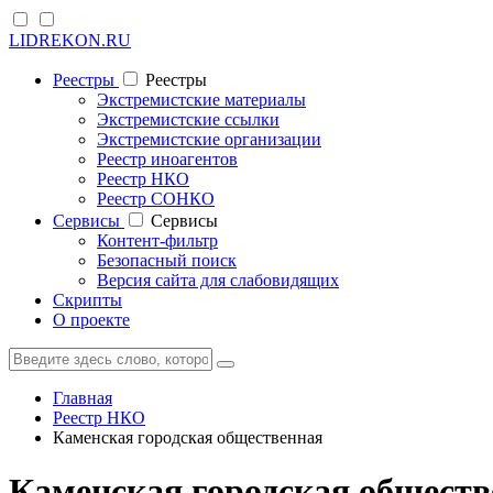
LIDREKON.RU
Реестры
Реестры
Экстремистские материалы
Экстремистские ссылки
Экстремистские организации
Реестр иноагентов
Реестр НКО
Реестр СОНКО
Cервисы
Cервисы
Контент-фильтр
Безопасный поиск
Версия сайта для слабовидящих
Скрипты
О проекте
Главная
Реестр НКО
Каменская городская общественная
Каменская городская обществ