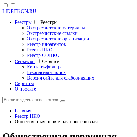
LIDREKON.RU
Реестры
Реестры
Экстремистские материалы
Экстремистские ссылки
Экстремистские организации
Реестр иноагентов
Реестр НКО
Реестр СОНКО
Cервисы
Cервисы
Контент-фильтр
Безопасный поиск
Версия сайта для слабовидящих
Скрипты
О проекте
Главная
Реестр НКО
Общественная первичная профсоюзная
Общественная первичная