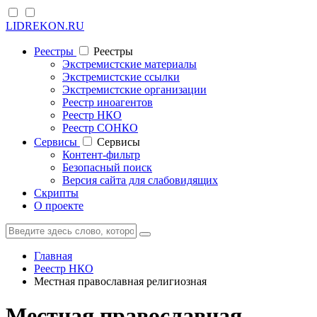
LIDREKON.RU
Реестры
Реестры
Экстремистские материалы
Экстремистские ссылки
Экстремистские организации
Реестр иноагентов
Реестр НКО
Реестр СОНКО
Cервисы
Cервисы
Контент-фильтр
Безопасный поиск
Версия сайта для слабовидящих
Скрипты
О проекте
Главная
Реестр НКО
Местная православная религиозная
Местная православная