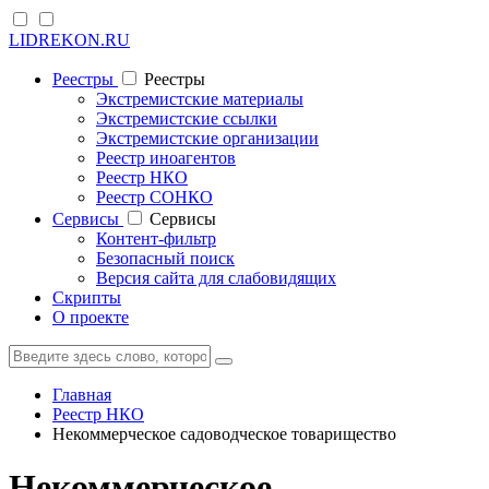
LIDREKON.RU
Реестры
Реестры
Экстремистские материалы
Экстремистские ссылки
Экстремистские организации
Реестр иноагентов
Реестр НКО
Реестр СОНКО
Cервисы
Cервисы
Контент-фильтр
Безопасный поиск
Версия сайта для слабовидящих
Скрипты
О проекте
Главная
Реестр НКО
Некоммерческое садоводческое товарищество
Некоммерческое