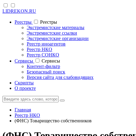
LIDREKON.RU
Реестры
Реестры
Экстремистские материалы
Экстремистские ссылки
Экстремистские организации
Реестр иноагентов
Реестр НКО
Реестр СОНКО
Cервисы
Cервисы
Контент-фильтр
Безопасный поиск
Версия сайта для слабовидящих
Скрипты
О проекте
Главная
Реестр НКО
(ФНС) Товарищество собственников
(ФНС) Товарищество собстве