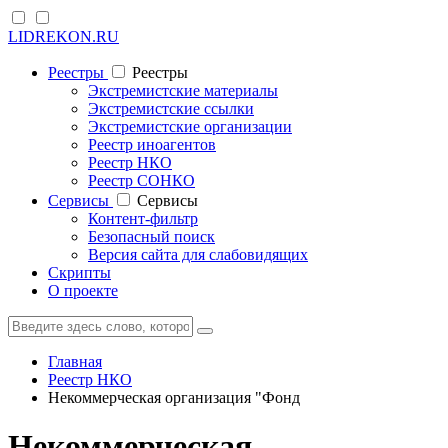
LIDREKON.RU
Реестры
Реестры
Экстремистские материалы
Экстремистские ссылки
Экстремистские организации
Реестр иноагентов
Реестр НКО
Реестр СОНКО
Cервисы
Cервисы
Контент-фильтр
Безопасный поиск
Версия сайта для слабовидящих
Скрипты
О проекте
Главная
Реестр НКО
Некоммерческая организация "Фонд
Некоммерческая