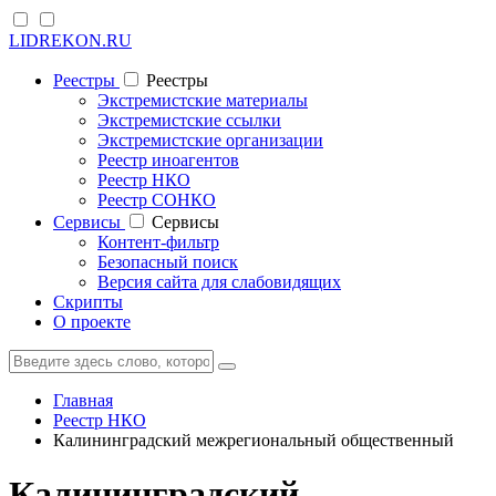
LIDREKON.RU
Реестры
Реестры
Экстремистские материалы
Экстремистские ссылки
Экстремистские организации
Реестр иноагентов
Реестр НКО
Реестр СОНКО
Cервисы
Cервисы
Контент-фильтр
Безопасный поиск
Версия сайта для слабовидящих
Скрипты
О проекте
Главная
Реестр НКО
Калининградский межрегиональный общественный
Калининградский