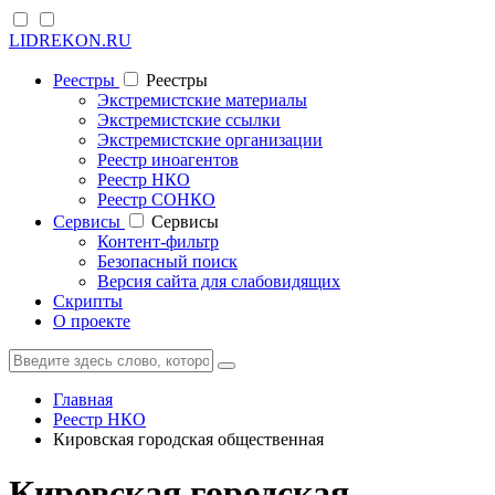
LIDREKON.RU
Реестры
Реестры
Экстремистские материалы
Экстремистские ссылки
Экстремистские организации
Реестр иноагентов
Реестр НКО
Реестр СОНКО
Cервисы
Cервисы
Контент-фильтр
Безопасный поиск
Версия сайта для слабовидящих
Скрипты
О проекте
Главная
Реестр НКО
Кировская городская общественная
Кировская городская