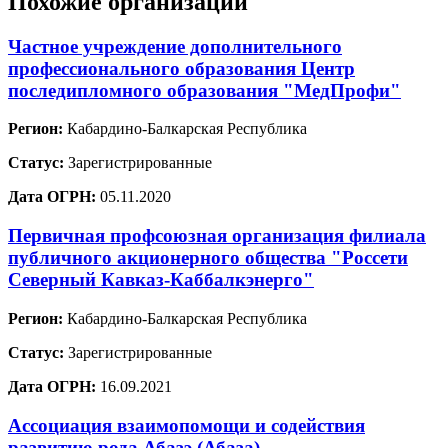
Похожие организации
Частное учреждение дополнительного
профессионального образования Центр
последипломного образования "МедПрофи"
Регион:
Кабардино-Балкарская Республика
Статус:
Зарегистрированные
Дата ОГРН:
05.11.2020
Первичная профсоюзная организация филиала
публичного акционерного общества "Россети
Северный Кавказ-Каббалкэнерго"
Регион:
Кабардино-Балкарская Республика
Статус:
Зарегистрированные
Дата ОГРН:
16.09.2021
Ассоциация взаимопомощи и содействия
развитию рода Абазэ (Абаза)